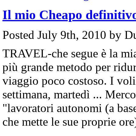
Il mio Cheapo definiti
Posted July 9th, 2010 by D
TRAVEL-che segue è la mia 
più grande metodo per ridur
viaggio poco costoso. I vol
settimana, martedì ... Merco
"lavoratori autonomi (a bas
che mette le sue proprie ore