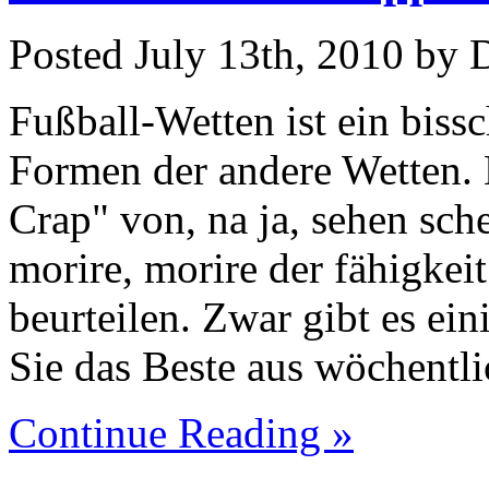
Posted July 13th, 2010 by 
Fußball-Wetten ist ein bissc
Formen der andere Wetten. E
Crap" von, na ja, sehen sch
morire, morire der fähigkei
beurteilen. Zwar gibt es ein
Sie das Beste aus wöchentl
Continue Reading »