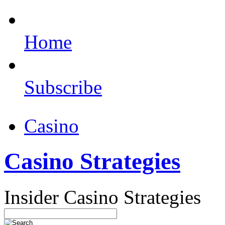
Home
Subscribe
Casino
Casino Strategies
Insider Casino Strategies