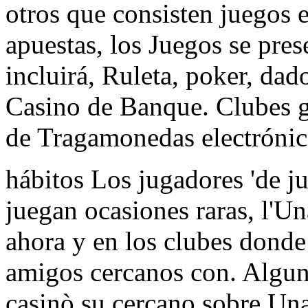
otros que consisten juegos e
apuestas, los Juegos se pre
incluirá, Ruleta, poker, d
Casino de Banque. Clubes 
de Tragamonedas electrónic
hábitos Los jugadores 'de ju
juegan ocasiones raras, l'U
ahora y en los clubes donde
amigos cercanos con. Alguna
casinò su cercano sobre Una