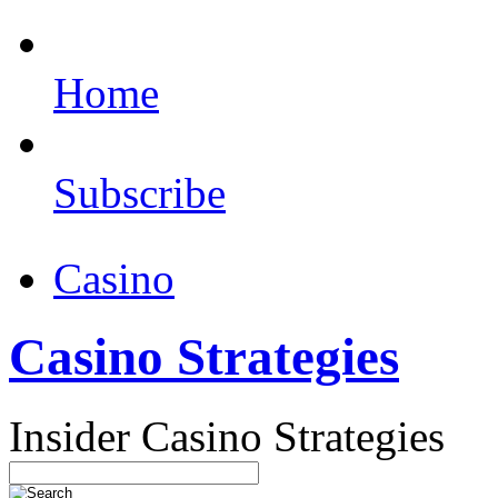
Home
Subscribe
Casino
Casino Strategies
Insider Casino Strategies