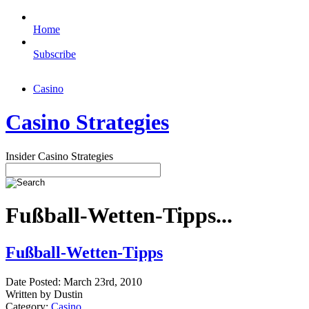
Home
Subscribe
Casino
Casino Strategies
Insider Casino Strategies
Fußball-Wetten-Tipps...
Fußball-Wetten-Tipps
Date Posted: March 23rd, 2010
Written by Dustin
Category:
Casino