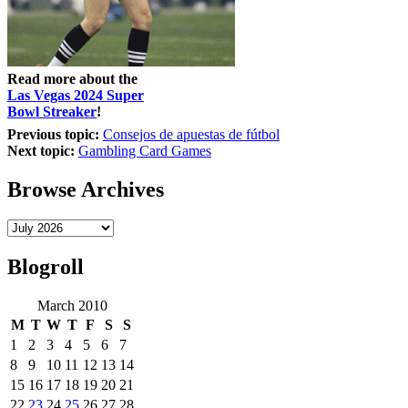
Read more about the
Las Vegas 2024 Super
Bowl Streaker
!
Previous topic:
Consejos de apuestas de fútbol
Next topic:
Gambling Card Games
Browse Archives
Blogroll
March 2010
M
T
W
T
F
S
S
1
2
3
4
5
6
7
8
9
10
11
12
13
14
15
16
17
18
19
20
21
22
23
24
25
26
27
28