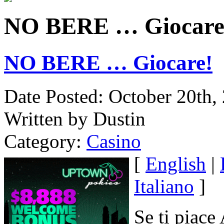
NO BERE … Giocare!
NO BERE … Giocare!
Date Posted: October 20th,
Written by Dustin
Category:
Casino
[
English
|
Italiano
]
Se ti piac