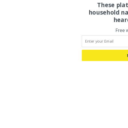
These pla
household na
hear
Free 