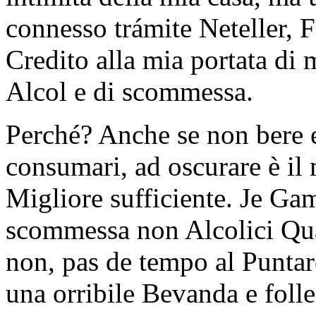
connesso trámite Neteller, 
Credito alla mia portata di
Alcol e di scommessa.
Perché? Anche se non bere 
consumari, ad oscurare è il
Migliore sufficiente. Je Ga
scommessa non Alcolici Qua
non, pas de tempo al Puntare
una orribile Bevanda e folle,