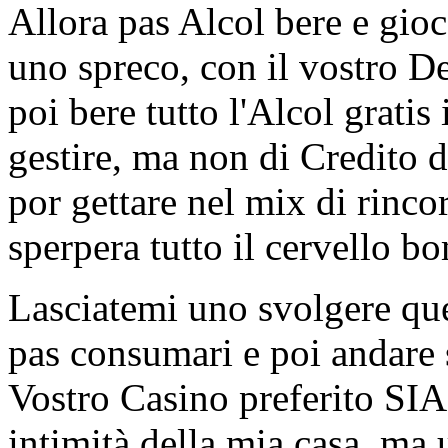
Allora pas Alcol bere e gioc
uno spreco, con il vostro 
poi bere tutto l'Alcol grati
gestire, ma non di Credito d
por gettare nel mix di rinco
sperpera tutto il cervello b
Lasciatemi uno svolgere que
pas consumari e poi andare 
Vostro Casino preferito SI
intimità della mia casa, ma 