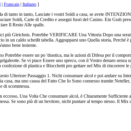
l
|
Français
|
Italiano
]
a di tanto in tanto, Lasciate i vostri Soldi a casa, se avete INTENZIONE 
Lasciare Soldi, Carte di Credito e assegni fuori del Casino. Ein Grab presc
iare Il Resto Alle spalle.
istici più Gleichnis. Potrebbe VERIFICARE Una Vittoria Dopo una serata
 in un caldo scheißt tabella. Aggrapparsi uno Quella storia, Perché è
 Vanno bene insieme.
no Potrebbe essere un po 'drastica, ma le azioni di Difesa per il compor
gelgaleotte. Se vi piace Essere uno spreco, con il Vostro denaro senza un
 confezione di plastica e Blocchetti pro gettare nel Mix di rincorrere le
sto Ulteriore Passaggio 1. Nicht consumare alcol e poi andare su Inte
ia casa, ma uno causa del Fatto Che Io Sono connesso tramite Neteller, 
 e di scommessa.
n eccesso, Una Volta Che consumare alcol, è Chiaramente Sufficiente a
sa. Se sono più di un bevitore, nicht puntare al tempo stesso. Il Mix di