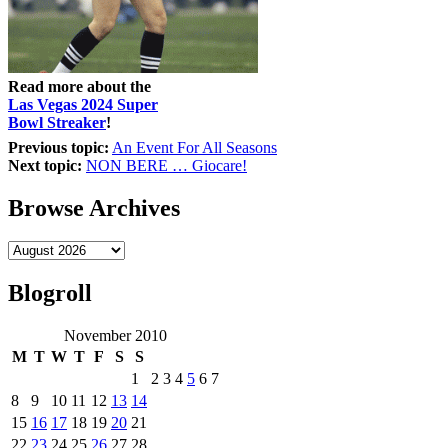
Read more about the
Las Vegas 2024 Super
Bowl Streaker
!
Previous topic:
An Event For All Seasons
Next topic:
NON BERE … Giocare!
Browse Archives
Blogroll
November 2010
M
T
W
T
F
S
S
1
2
3
4
5
6
7
8
9
10
11
12
13
14
15
16
17
18
19
20
21
22
23
24
25
26
27
28