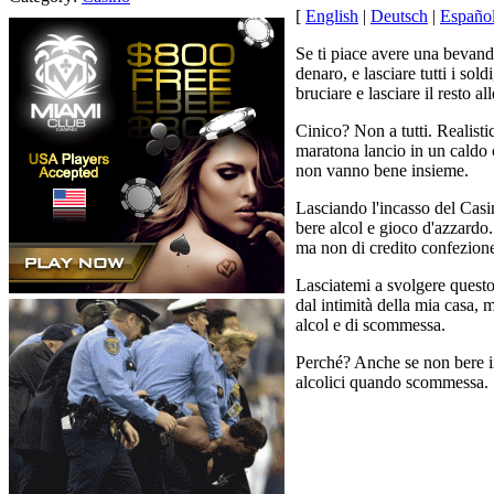
[
English
|
Deutsch
|
Españo
Se ti piace avere una bevanda 
denaro, e lasciare tutti i sol
bruciare e lasciare il resto all
Cinico? Non a tutti. Realisti
maratona lancio in un caldo 
non vanno bene insieme.
Lasciando l'incasso del Casin
bere alcol e gioco d'azzardo.
ma non di credito confezione 
Lasciatemi a svolgere questo
dal intimità della mia casa, 
alcol e di scommessa.
Perché? Anche se non bere in
alcolici quando scommessa. S