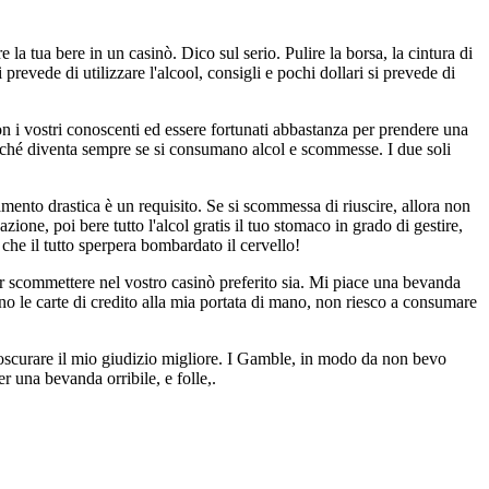
e la tua bere in un casinò. Dico sul serio. Pulire la borsa, la cintura di
i prevede di utilizzare l'alcool, consigli e pochi dollari si prevede di
con i vostri conoscenti ed essere fortunati abbastanza per prendere una
oiché diventa sempre se si consumano alcol e scommesse. I due soli
amento drastica è un requisito. Se si scommessa di riuscire, allora non
one, poi bere tutto l'alcol gratis il tuo stomaco in grado di gestire,
 che il tutto sperpera bombardato il cervello!
r scommettere nel vostro casinò preferito sia. Mi piace una bevanda
no le carte di credito alla mia portata di mano, non riesco a consumare
oscurare il mio giudizio migliore. I Gamble, in modo da non bevo
 una bevanda orribile, e folle,.