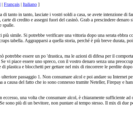
l
|
Français
|
Italiano
]
di tanto in tanto, lasciate i vostri soldi a casa, se avete intenzione di far
di, carte di credito e assegni fuori del casinò. Grab a prescindere denaro s
e spalle.
ci più simile. Si potrebbe verificare una vittoria dopo una serata ebbra 
craps tabella. Aggrapparsi a quella storia, perché è più breve durata, p
ò potrebbe essere un po 'drastica, ma le azioni di difesa per il comport
 Se vi piace essere uno spreco, con il vostro denaro senza una preoccupazi
di plastica e blocchetti per gettare nel mix di rincorrere le perdite dopo
 ulteriore passaggio 1. Non consumare alcol e poi andare su Internet pe
ma a causa del fatto che io sono connesso tramite Neteller, Firepay e han
 eccesso, una volta che consumare alcol, è chiaramente sufficiente ad 
e sono più di un bevitore, non puntare al tempo stesso. Il mix di due per