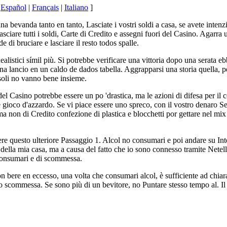
|
Español
|
Français
|
Italiano
]
una bevanda tanto en tanto, Lasciate i vostri soldi a casa, se avete intenzi
lasciare tutti i soldi, Carte di Credito e assegni fuori del Casino. Agarra 
e di bruciare e lasciare il resto todos spalle.
ealistici símil più. Si potrebbe verificare una vittoria dopo una serata e
a lancio en un caldo de dados tabella. Aggrapparsi una storia quella, 
soli no vanno bene insieme.
el Casino potrebbe essere un po 'drastica, ma le azioni di difesa per il
e gioco d'azzardo. Se vi piace essere uno spreco, con il vostro denaro S
ma non di Credito confezione di plastica e blocchetti por gettare nel mix 
re questo ulteriore Passaggio 1. Alcol no consumari e poi andare su Int
 della mia casa, ma a causa del fatto che io sono connesso tramite Netel
consumari e di scommessa.
 bere en eccesso, una volta che consumari alcol, è sufficiente ad chia
 scommessa. Se sono più di un bevitore, no Puntare stesso tempo al. Il m