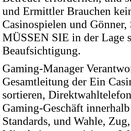
und Ermittler Brauchen kei
Casinospielen und Gönner, 
MÜSSEN SIE in der Lage se
Beaufsichtigung.
Gaming-Manager Verantwort
Gesamtleitung der Ein Casi
sortieren, Direktwahltelefo
Gaming-Geschäft innerhalb
Standards, und Wahle, Zug