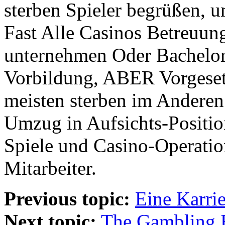
sterben Spieler begrüßen, 
Fast Alle Casinos Betreuun
unternehmen Oder Bachelor
Vorbildung, ABER Vorgese
meisten sterben im Anderen
Umzug in Aufsichts-Positio
Spiele und Casino-Operatio
Mitarbeiter.
Previous topic:
Eine Karrie
Next topic:
The Gambling 