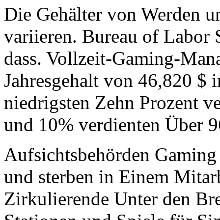
Die Gehälter von Werden u
variieren. Bureau of Labor 
dass. Vollzeit-Gaming-Man
Jahresgehalt von 46,820 $ i
niedrigsten Zehn Prozent v
und 10% verdienten Über 9
Aufsichtsbehörden Gaming
und sterben in Einem Mitar
Zirkulierende Unter den Bret