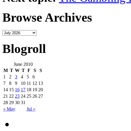
Browse Archives
Blogroll
June 2010
M
T
W
T
F
S
S
1
2
3
4
5
6
7
8
9
10
11
12
13
14
15
16
17
18
19
20
21
22
23
24
25
26
27
28
29
30
31
« May
Jul »