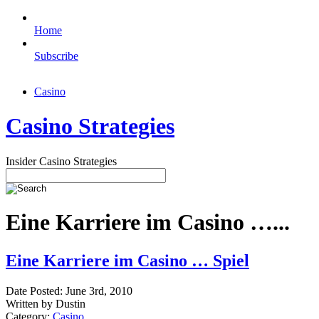
Home
Subscribe
Casino
Casino Strategies
Insider Casino Strategies
Eine Karriere im Casino …...
Eine Karriere im Casino … Spiel
Date Posted: June 3rd, 2010
Written by Dustin
Category:
Casino