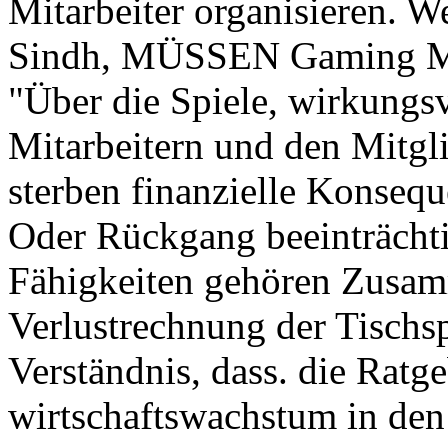
Mitarbeiter organisieren. We
Sindh, MÜSSEN Gaming Man
"Über die Spiele, wirkungs
Mitarbeitern und den Mitgli
sterben finanzielle Konseq
Oder Rückgang beeinträcht
Fähigkeiten gehören Zusa
Verlustrechnung der Tischsp
Verständnis, dass. die Ratg
wirtschaftswachstum in den