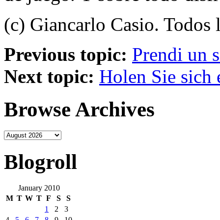
(c) Giancarlo Casio. Todos 
Previous topic:
Prendi un 
Next topic:
Holen Sie sich
Browse Archives
Blogroll
January 2010
M
T
W
T
F
S
S
1
2
3
4
5
6
7
8
9
10