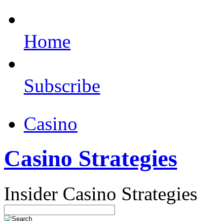
Home
Subscribe
Casino
Casino Strategies
Insider Casino Strategies