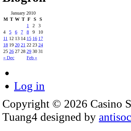
January 2010
M
T
W
T
F
S
S
1
2
3
4
5
6
7
8
9
10
11
12
13
14
15
16
17
18
19
20
21
22
23
24
25
26
27
28
29
30
31
« Dec
Feb »
Log in
Copyright © 2026 Casino Str
Tuang4 designed by
antiso