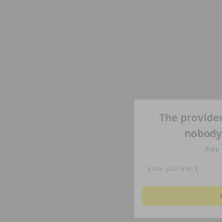
The provide
nobody
Free