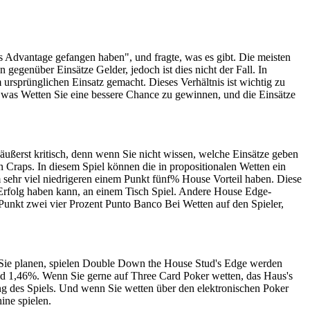
 Advantage gefangen haben", und fragte, was es gibt. Die meisten
 gegenüber Einsätze Gelder, jedoch ist dies nicht der Fall. In
m ursprünglichen Einsatz gemacht. Dieses Verhältnis ist wichtig zu
, was Wetten Sie eine bessere Chance zu gewinnen, und die Einsätze
 äußerst kritisch, denn wenn Sie nicht wissen, welche Einsätze geben
 Craps. In diesem Spiel können die in propositionalen Wetten ein
sehr viel niedrigeren einem Punkt fünf% House Vorteil haben. Diese
m Erfolg haben kann, an einem Tisch Spiel. Andere House Edge-
 Punkt zwei vier Prozent Punto Banco Bei Wetten auf den Spieler,
n Sie planen, spielen Double Down the House Stud's Edge werden
 1,46%. Wenn Sie gerne auf Three Card Poker wetten, das Haus's
g des Spiels. Und wenn Sie wetten über den elektronischen Poker
ine spielen.