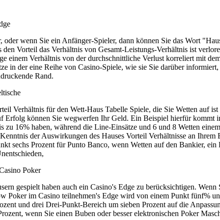
Edge
, oder wenn Sie ein Anfänger-Spieler, dann können Sie das Wort "Haus
den Vorteil das Verhältnis von Gesamt-Leistungs-Verhältnis ist verloren
ge einem Verhältnis von der durchschnittliche Verlust korreliert mit de
e in der eine Reihe von Casino-Spiele, wie sie Sie darüber informiert
indruckende Rand.
ltische
eil Verhältnis für den Wett-Haus Tabelle Spiele, die Sie Wetten auf ist
f Erfolg können Sie wegwerfen Ihr Geld. Ein Beispiel hierfür kommt in
s zu 16% haben, während die Line-Einsätze und 6 und 8 Wetten einem 
 die Kenntnis der Auswirkungen des Hauses Vorteil Verhältnisse an Ihre
punkt sechs Prozent für Punto Banco, wenn Wetten auf den Bankier, ein
Unentschieden,
Casino Poker
usern gespielt haben auch ein Casino's Edge zu berücksichtigen. Wen
w Poker im Casino teilnehmen's Edge wird von einem Punkt fünf% und
zent und drei Drei-Punkt-Bereich um sieben Prozent auf die Anpassun
 Prozent, wenn Sie einen Buben oder besser elektronischen Poker Masch