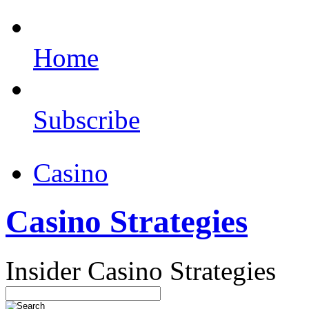
Home
Subscribe
Casino
Casino Strategies
Insider Casino Strategies