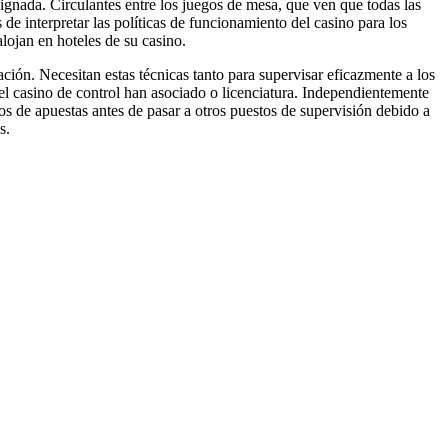
signada. Circulantes entre los juegos de mesa, que ven que todas las
de interpretar las políticas de funcionamiento del casino para los
lojan en hoteles de su casino.
ción. Necesitan estas técnicas tanto para supervisar eficazmente a los
l del casino de control han asociado o licenciatura. Independientemente
s de apuestas antes de pasar a otros puestos de supervisión debido a
s.