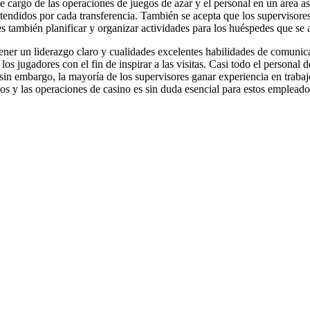
e cargo de las operaciones de juegos de azar y el personal en un área a
tendidos por cada transferencia. También se acepta que los supervisores 
s también planificar y organizar actividades para los huéspedes que se a
ener un liderazgo claro y cualidades excelentes habilidades de comunica
 los jugadores con el fin de inspirar a las visitas. Casi todo el persona
in embargo, la mayoría de los supervisores ganar experiencia en trabajo
s y las operaciones de casino es sin duda esencial para estos empleado