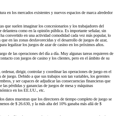
ura en los mercados existentes y nuevos espacios de marca alrededor
as que suelen imaginar los concesionarios y los trabajadores del
e delantera como en la opinión pública. Es importante señalar, sin
e ha convertido en una actividad comodidad cada vez más popular, lo
 que en las zonas desfavorecidas y el desarrollo de juegos de azar,
ara legalizar los juegos de azar de casino en los próximos años.
cargo de las operaciones del día a día. Muy algunas tareas requieren de
contacto con juegos de casino y los clientes, pero en el ámbito de su
ordenar, dirigir, controlar y coordinar las operaciones de juego en el
s de juego. Debido a que sus trabajos son tan variables, los gerentes
embros, y ser capaces de adjudicar las consecuencias financieras que
 de las pérdidas y ganancias de juegos de mesa y máquinas
onómico en los EE.UU., etc.
 los datos muestran que los directores de tiempo completo de juego se
menos de $ 26.630, y la más alta del 10% ganaba más allá de $