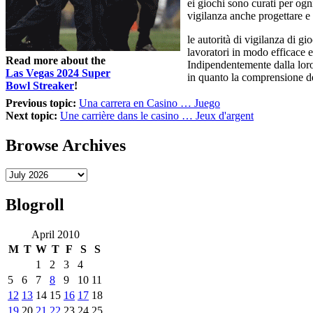
ei giochi sono curati per ogni
vigilanza anche progettare e 
le autorità di vigilanza di g
lavoratori in modo efficace e 
Read more about the
Indipendentemente dalla loro 
Las Vegas 2024 Super
in quanto la comprensione dei
Bowl Streaker
!
Previous topic:
Una carrera en Casino … Juego
Next topic:
Une carrière dans le casino … Jeux d'argent
Browse Archives
Blogroll
April 2010
M
T
W
T
F
S
S
1
2
3
4
5
6
7
8
9
10
11
12
13
14
15
16
17
18
19
20
21
22
23
24
25