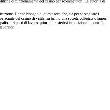
 politiche di funzionamento del casinò per scommettitori. Le autorità di
nicazione. Hanno bisogno di queste tecniche, sia per sorvegliare i
il personale del casinò di vigilanza hanno una società collegata o laurea.
o altri posti di lavoro, prima di trasferirsi in posizioni di controllo
lavoratori.